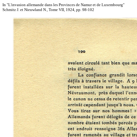
In "L'invasion allemande dans les Provinces de Namur et de Luxembourg"
Schmitz J. et Nieuwland N., Tome VII, 1924, pp. 98-102